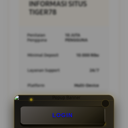
INFORMASI SITUS
TIGER78
Penilaian
10 JUTA
Pengguna
PENGGUNA
Minimal Deposit
10.000 Ribu
Layanan Support
24/7
Platform
Multi-Device
PENAWARAN SPESIAL
LOGIN
BONUS NEW MEMBER 10%