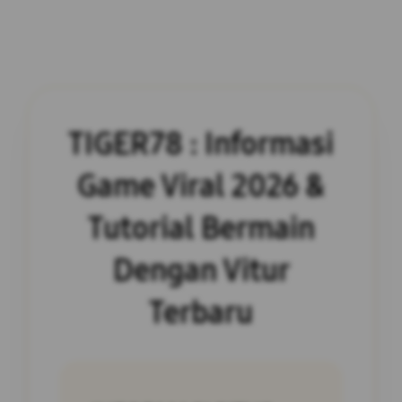
TIGER78 : Informasi
Game Viral 2026 &
Tutorial Bermain
Dengan Vitur
Terbaru