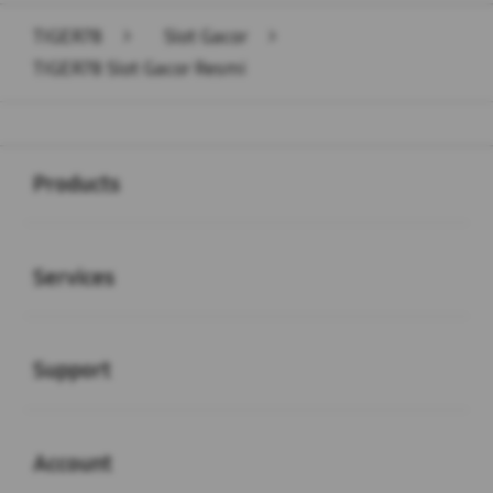
Layer Popup Close
TIGER78
>
Slot Gacor
>
TIGER78 Slot Gacor Resmi
Buka
Footer Navigation
Products
Buka
Services
Buka
Support
Buka
Account