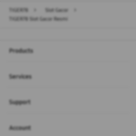
Layer Popup Close
TIGER78
>
Slot Gacor
>
TIGER78 Slot Gacor Resmi
Buka
Footer Navigation
Products
Buka
Services
Buka
Support
Buka
Account