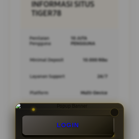
INFORMASI SITUS
TIGER78
Penilaian
10 JUTA
Pengguna
PENGGUNA
Minimal Deposit
10.000 Ribu
Layanan Support
24/7
Platform
Multi-Device
PENAWARAN SPESIAL
LOGIN
BONUS NEW MEMBER 10%