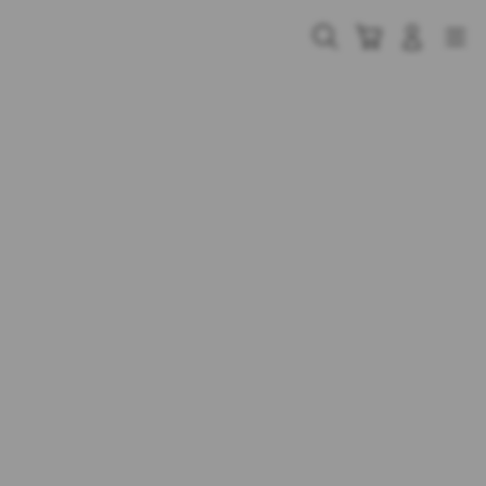
Skip
to
Cari
Troli
Login
Navigation
content