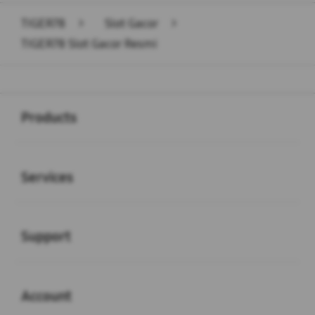
Layer Popup Close
TIGER78
>
Slot Gacor
>
TIGER78 Slot Gacor Resmi
Buka
Footer Navigation
Products
Buka
Services
Buka
Support
Buka
Account