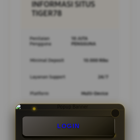
INFORMASI SITUS
TIGER78
Penilaian
10 JUTA
Pengguna
PENGGUNA
Minimal Deposit
10.000 Ribu
Layanan Support
24/7
Platform
Multi-Device
PENAWARAN SPESIAL
LOGIN
BONUS NEW MEMBER 10%