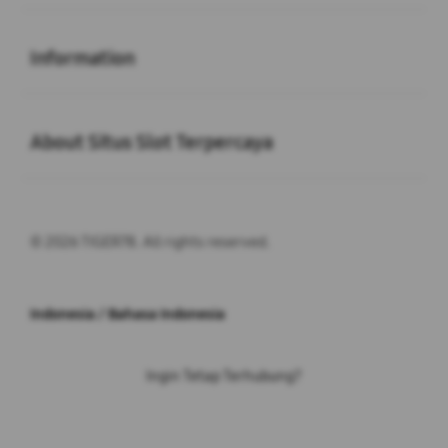
Buka
Information
Buka
About Situs Slot Terpercaya
© 2026 TIGER78. All rights reserved.
Indonesia / Bahasa Indonesia
Ingin Tetap Terhubung?