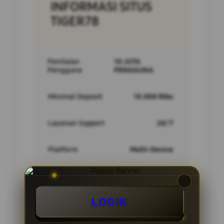
INFORMASI SITUS
TIGER78
Penilaian
10 JUTA
Pengguna
PENGGUNA
Minimal Deposit
10.000 Ribu
Layanan Support
24/7
Platform
Multi-Device
PENAWARAN SPESIAL
LOGIN
BONUS NEW MEMBER 10%