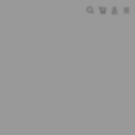
Skip
to
Cari
Troli
Login
Navigation
content