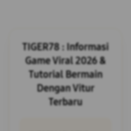
TIGER78 : Informasi
Game Viral 2026 &
Tutorial Bermain
Dengan Vitur
Terbaru