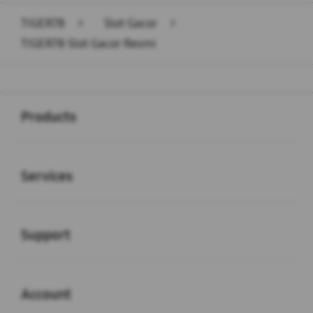
Layer Popup Close
TIGER78
>
Slot Gacor
>
TIGER78 Slot Gacor Resmi
Buka
Footer Navigation
Products
Buka
Services
Buka
Support
Buka
Account