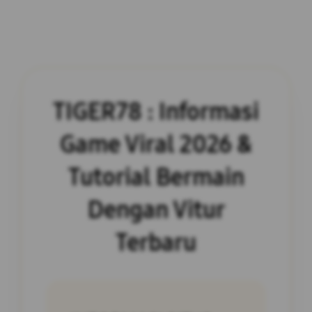
TIGER78 : Informasi
Game Viral 2026 &
Tutorial Bermain
Dengan Vitur
Terbaru