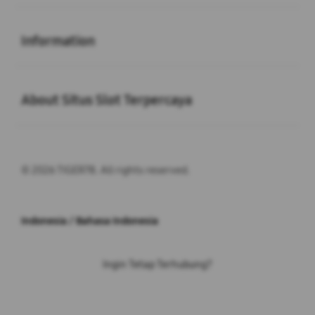
Buka
Information
Buka
About Situs Slot Terpercaya
© 2026 TIGER78. All rights reserved.
Indonesia / Bahasa Indonesia
Ingin Tetap Terhubung?