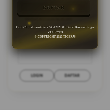
DAFTAR
Minimal Deposit Rp. 10.000
Minimal Withdraw Rp 50.000
TIGER78 : Informasi Game Viral 2026 & Tutorial Bermain Dengan
Vitur Terbaru
© COPYRIGHT 2026 TIGER78
LOGIN
DAFTAR