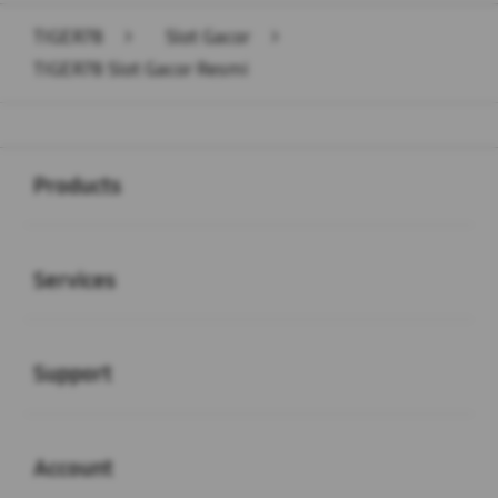
Layer Popup Close
TIGER78
>
Slot Gacor
>
TIGER78 Slot Gacor Resmi
Buka
Footer Navigation
Products
Buka
Services
Buka
Support
Buka
Account