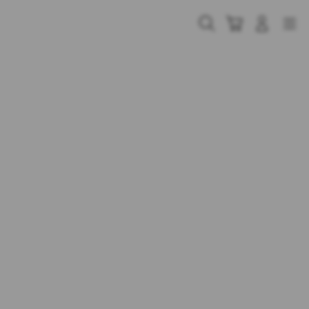
Skip
to
Cari
Troli
Login
Navigation
content