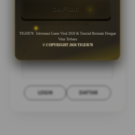
DAFTAR
Minimal Deposit Rp. 10.000
Minimal Withdraw Rp 50.000
TIGER78 : Informasi Game Viral 2026 & Tutorial Bermain Dengan
Vitur Terbaru
© COPYRIGHT 2026 TIGER78
LOGIN
DAFTAR