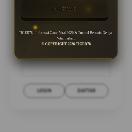
DAFTAR
Minimal Deposit Rp. 10.000
Minimal Withdraw Rp 50.000
TIGER78 : Informasi Game Viral 2026 & Tutorial Bermain Dengan
Vitur Terbaru
© COPYRIGHT 2026 TIGER78
LOGIN
DAFTAR