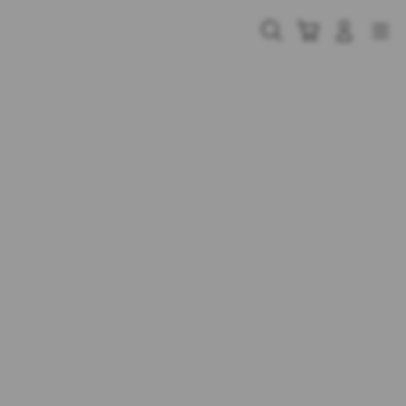
Skip
to
Cari
Troli
Login
Navigation
content