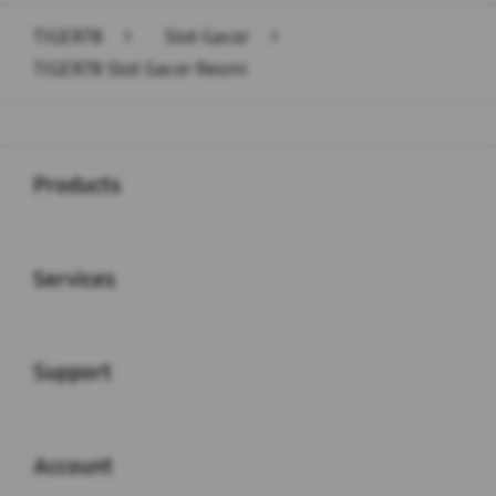
Layer Popup Close
TIGER78
>
Slot Gacor
>
TIGER78 Slot Gacor Resmi
Buka
Footer Navigation
Products
Buka
Services
Buka
Support
Buka
Account