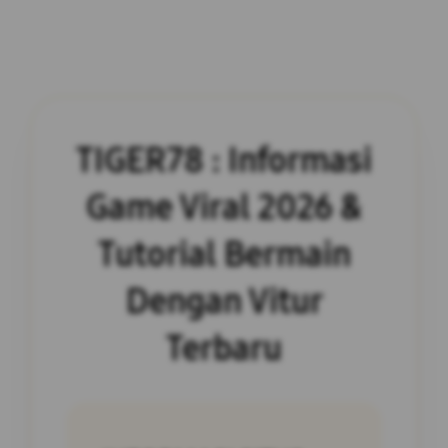
TIGER78 : Informasi
Game Viral 2026 &
Tutorial Bermain
Dengan Vitur
Terbaru