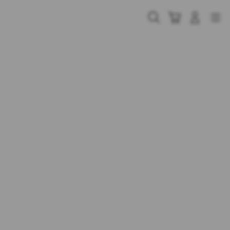
Skip
to
Cari
Troli
Login
Navigation
content