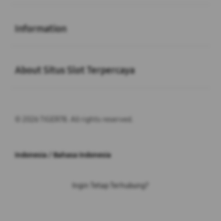
Buka
Information
Buka
About Situs Slot Terpercaya
© 2026 TIGER78. All rights reserved.
Indonesia / Bahasa Indonesia
Ingin Tetap Terhubung?