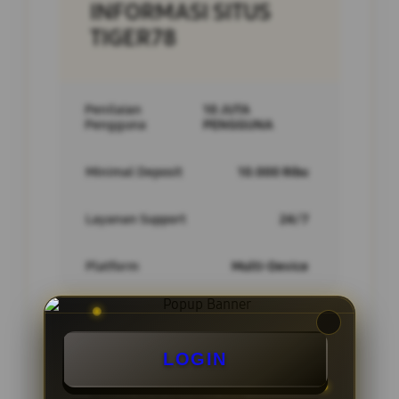
INFORMASI SITUS
TIGER78
Penilaian
10 JUTA
Pengguna
PENGGUNA
Minimal Deposit
10.000 Ribu
Layanan Support
24/7
Platform
Multi-Device
PENAWARAN SPESIAL
LOGIN
BONUS NEW MEMBER 10%