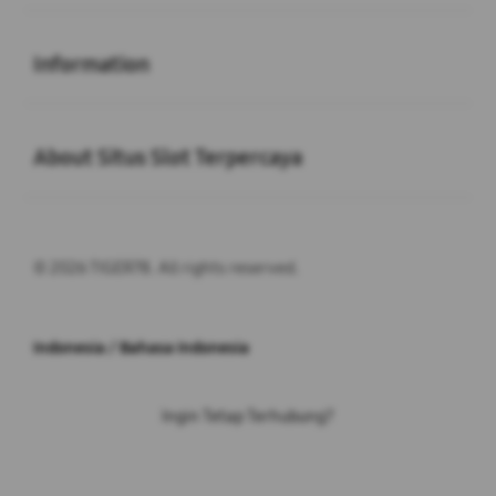
Buka
Information
Buka
About Situs Slot Terpercaya
© 2026 TIGER78. All rights reserved.
Indonesia / Bahasa Indonesia
Ingin Tetap Terhubung?