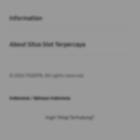
Buka
Information
Buka
About Situs Slot Terpercaya
© 2026 TIGER78. All rights reserved.
Indonesia / Bahasa Indonesia
Ingin Tetap Terhubung?