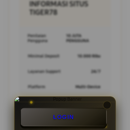
INFORMASI SITUS
TIGER78
Penilaian
10 JUTA
Pengguna
PENGGUNA
Minimal Deposit
10.000 Ribu
Layanan Support
24/7
Platform
Multi-Device
PENAWARAN SPESIAL
LOGIN
BONUS NEW MEMBER 10%