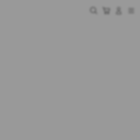
Skip
to
Cari
Troli
Login
Navigation
content