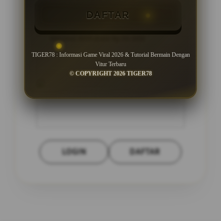
DAFTAR
Minimal Deposit Rp. 10.000
Minimal Withdraw Rp 50.000
TIGER78 : Informasi Game Viral 2026 & Tutorial Bermain Dengan
Vitur Terbaru
© COPYRIGHT 2026 TIGER78
LOGIN
DAFTAR