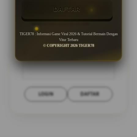
DAFTAR
Minimal Deposit Rp. 10.000
Minimal Withdraw Rp 50.000
TIGER78 : Informasi Game Viral 2026 & Tutorial Bermain Dengan
Vitur Terbaru
© COPYRIGHT 2026 TIGER78
LOGIN
DAFTAR