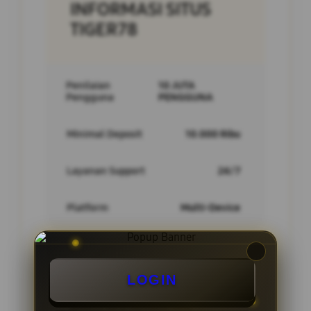
INFORMASI SITUS
TIGER78
Penilaian
10 JUTA
Pengguna
PENGGUNA
Minimal Deposit
10.000 Ribu
Layanan Support
24/7
Platform
Multi-Device
PENAWARAN SPESIAL
LOGIN
BONUS NEW MEMBER 10%