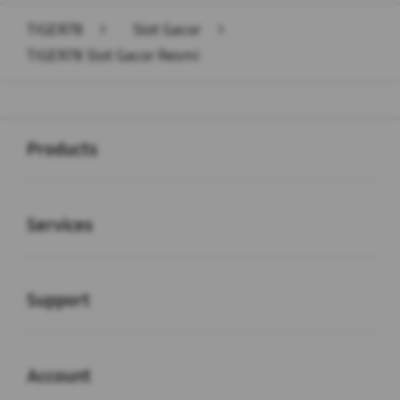
Layer Popup Close
TIGER78
>
Slot Gacor
>
TIGER78 Slot Gacor Resmi
Buka
Footer Navigation
Products
Buka
Services
Buka
Support
Buka
Account