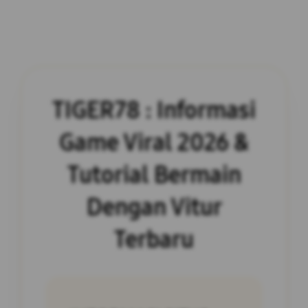
TIGER78 : Informasi
Game Viral 2026 &
Tutorial Bermain
Dengan Vitur
Terbaru