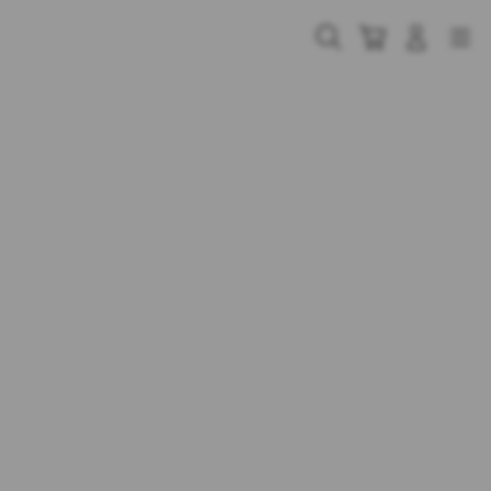
Skip
to
Cari
Troli
Login
Navigation
content