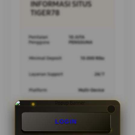
INFORMASI SITUS
TIGER78
Penilaian
10 JUTA
Pengguna
PENGGUNA
Minimal Deposit
10.000 Ribu
Layanan Support
24/7
Platform
Multi-Device
PENAWARAN SPESIAL
LOGIN
BONUS NEW MEMBER 10%