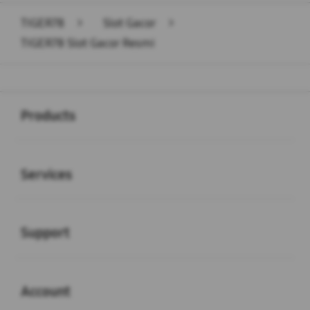
Layer Popup Close
TIGER78
>
Slot Gacor
>
TIGER78 Slot Gacor Resmi
Buka
Footer Navigation
Products
Buka
Services
Buka
Support
Buka
Account