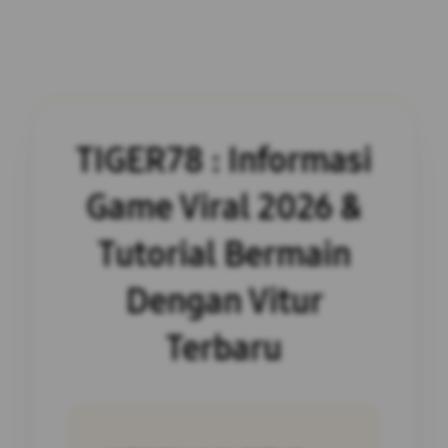
TIGER78 : Informasi
Game Viral 2026 &
Tutorial Bermain
Dengan Vitur
Terbaru