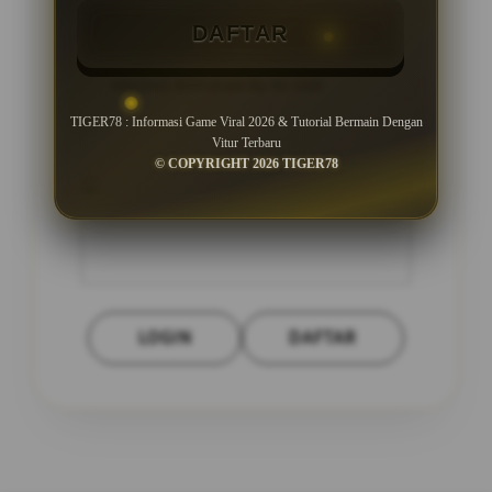
DAFTAR
Minimal Deposit Rp. 10.000
Minimal Withdraw Rp 50.000
TIGER78 : Informasi Game Viral 2026 & Tutorial Bermain Dengan
Vitur Terbaru
© COPYRIGHT 2026 TIGER78
LOGIN
DAFTAR