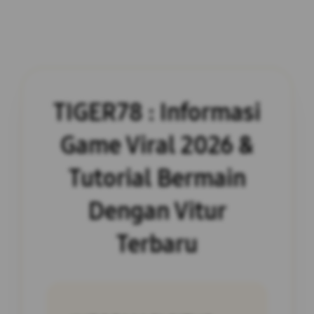
TIGER78 : Informasi
Game Viral 2026 &
Tutorial Bermain
Dengan Vitur
Terbaru