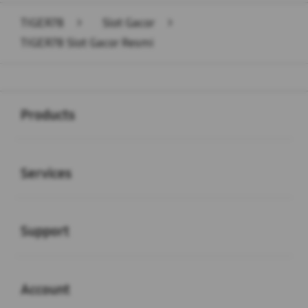
Layer Popup Close
TIGER78
>
Slot Gacor
>
TIGER78 Slot Gacor Resmi
Buka
Footer Navigation
Products
Buka
Services
Buka
Support
Buka
Account