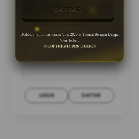
DAFTAR
Minimal Deposit Rp. 10.000
Minimal Withdraw Rp 50.000
TIGER78 : Informasi Game Viral 2026 & Tutorial Bermain Dengan
Vitur Terbaru
© COPYRIGHT 2026 TIGER78
LOGIN
DAFTAR