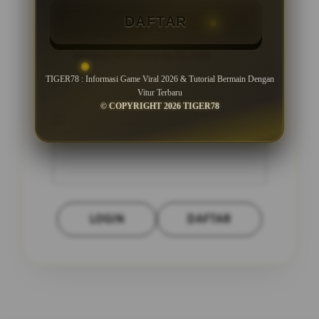
DAFTAR
Minimal Deposit Rp. 10.000
Minimal Withdraw Rp 50.000
TIGER78 : Informasi Game Viral 2026 & Tutorial Bermain Dengan
Vitur Terbaru
© COPYRIGHT 2026 TIGER78
LOGIN
DAFTAR