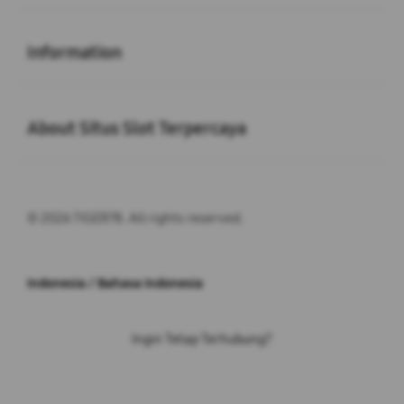
Buka
Information
Buka
About Situs Slot Terpercaya
© 2026 TIGER78. All rights reserved.
Indonesia / Bahasa Indonesia
Ingin Tetap Terhubung?