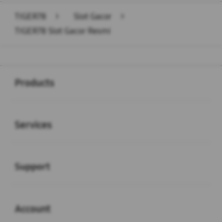
Layer Popup Close
TIGER78
>
Slot Gacor
>
TIGER78 Slot Gacor Resmi
Buka
Footer Navigation
Products
Buka
Services
Buka
Support
Buka
Account