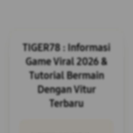
TIGER78 : Informasi
Game Viral 2026 &
Tutorial Bermain
Dengan Vitur
Terbaru