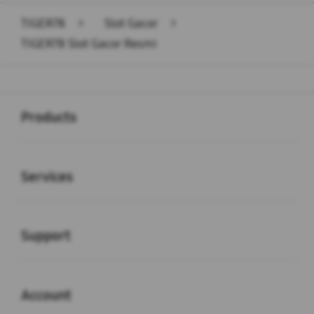
Layer Popup Close
TIGER78
>
Slot Gacor
>
TIGER78 Slot Gacor Resmi
Buka
Footer Navigation
Products
Buka
Services
Buka
Support
Buka
Account