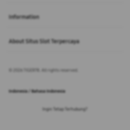
Buka
Information
Buka
About Situs Slot Terpercaya
© 2026 TIGER78. All rights reserved.
Indonesia / Bahasa Indonesia
Ingin Tetap Terhubung?