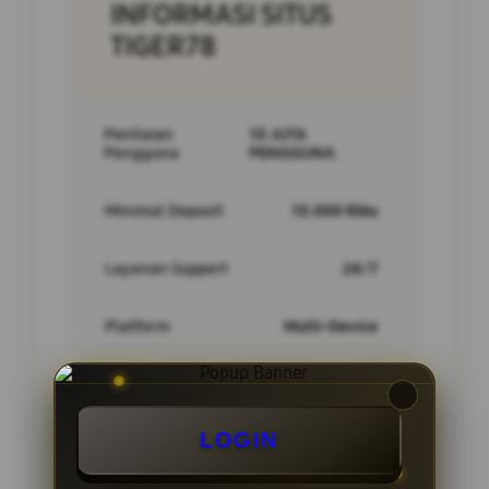
INFORMASI SITUS
TIGER78
Penilaian
10 JUTA
Pengguna
PENGGUNA
Minimal Deposit
10.000 Ribu
Layanan Support
24/7
Platform
Multi-Device
PENAWARAN SPESIAL
LOGIN
BONUS NEW MEMBER 10%