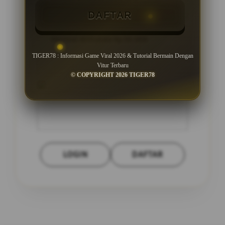
DAFTAR
Minimal Deposit Rp. 10.000
Minimal Withdraw Rp 50.000
TIGER78 : Informasi Game Viral 2026 & Tutorial Bermain Dengan
Vitur Terbaru
© COPYRIGHT 2026 TIGER78
LOGIN
DAFTAR