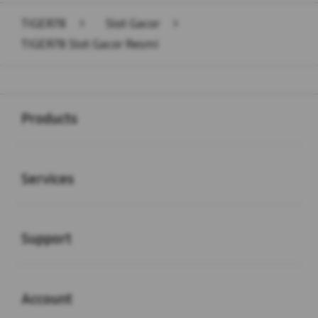
Layer Popup Close
TIGER78
>
Slot Gacor
>
TIGER78 Slot Gacor Resmi
Buka
Footer Navigation
Products
Buka
Services
Buka
Support
Buka
Account