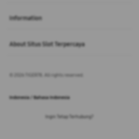
Buka
Information
Buka
About Situs Slot Terpercaya
© 2026 TIGER78. All rights reserved.
Indonesia / Bahasa Indonesia
Ingin Tetap Terhubung?