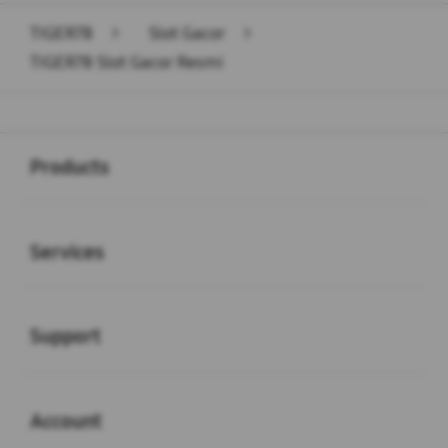
Layer Popup Close
TIGER78
>
Slot Gacor
>
TIGER78 Slot Gacor Resmi
Buka
Footer Navigation
Products
Buka
Services
Buka
Support
Buka
Account