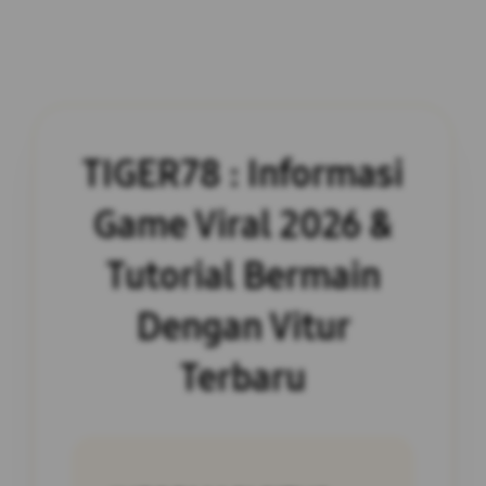
TIGER78 : Informasi
Game Viral 2026 &
Tutorial Bermain
Dengan Vitur
Terbaru