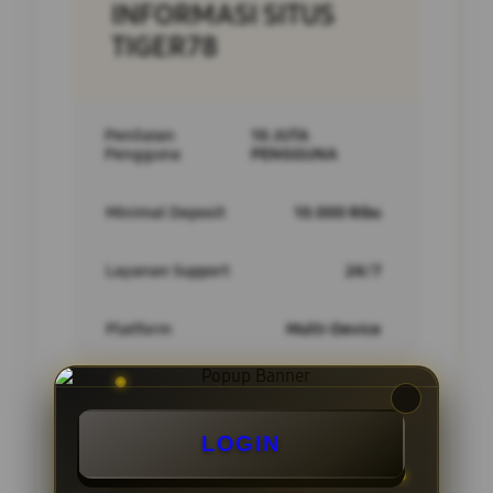
INFORMASI SITUS
TIGER78
Penilaian
10 JUTA
Pengguna
PENGGUNA
Minimal Deposit
10.000 Ribu
Layanan Support
24/7
Platform
Multi-Device
PENAWARAN SPESIAL
LOGIN
BONUS NEW MEMBER 10%