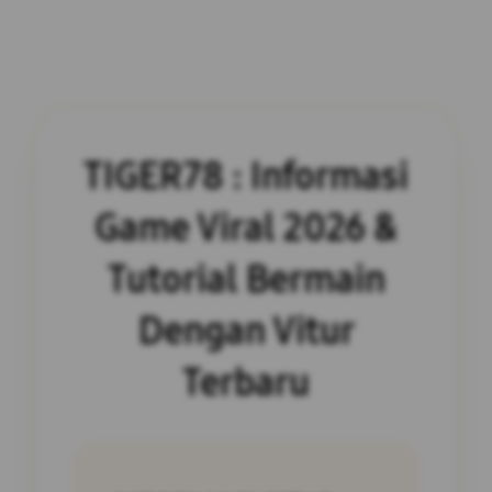
TIGER78 : Informasi
Game Viral 2026 &
Tutorial Bermain
Dengan Vitur
Terbaru