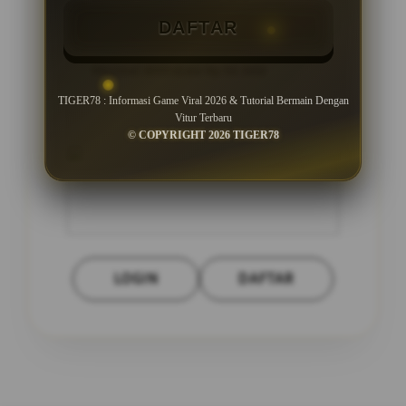
DAFTAR
Minimal Deposit Rp. 10.000
Minimal Withdraw Rp 50.000
TIGER78 : Informasi Game Viral 2026 & Tutorial Bermain Dengan
Vitur Terbaru
© COPYRIGHT 2026 TIGER78
LOGIN
DAFTAR