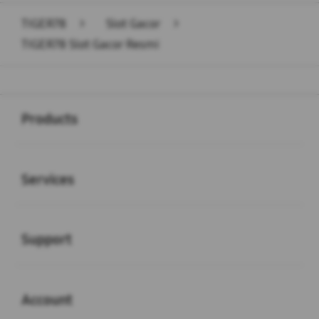
Layer Popup Close
TIGER78
>
Slot Gacor
>
TIGER78 Slot Gacor Resmi
Buka
Footer Navigation
Products
Buka
Services
Buka
Support
Buka
Account