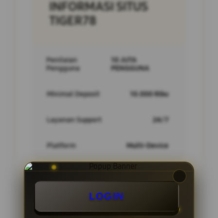
INFORMASI SITUS
TIGER78
Penilaian
10 JUTA
Pengguna
PENGGUNA
Minimal Deposit
10.000 Ribu
Layanan Support
24/7
Platform
Multi-Device
PENAWARAN SPESIAL
LOGIN
BONUS NEW MEMBER 10%