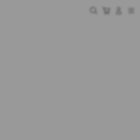
Skip
to
Cari
Troli
Login
Navigation
content