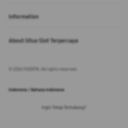
Buka
Information
Buka
About Situs Slot Terpercaya
© 2026 TIGER78. All rights reserved.
Indonesia / Bahasa Indonesia
Ingin Tetap Terhubung?