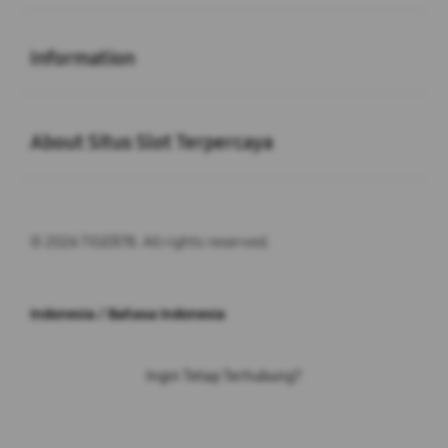
Buka
Information
Buka
About Situs Slot Terpercaya
© 2026 TIGER78. All rights reserved.
Indonesia / Bahasa Indonesia
Ingin Tetap Terhubung?