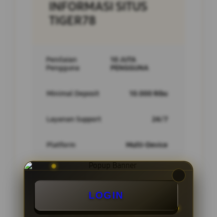
INFORMASI SITUS
TIGER78
Penilaian
10 JUTA
Pengguna
PENGGUNA
Minimal Deposit
10.000 Ribu
Layanan Support
24/7
Platform
Multi-Device
PENAWARAN SPESIAL
LOGIN
BONUS NEW MEMBER 10%