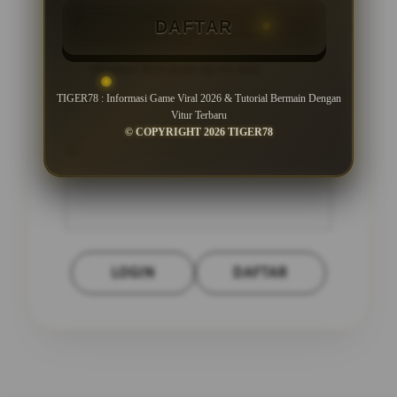
DAFTAR
Minimal Deposit Rp. 10.000
Minimal Withdraw Rp 50.000
TIGER78 : Informasi Game Viral 2026 & Tutorial Bermain Dengan
Vitur Terbaru
© COPYRIGHT 2026 TIGER78
LOGIN
DAFTAR