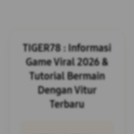
TIGER78 : Informasi
Game Viral 2026 &
Tutorial Bermain
Dengan Vitur
Terbaru