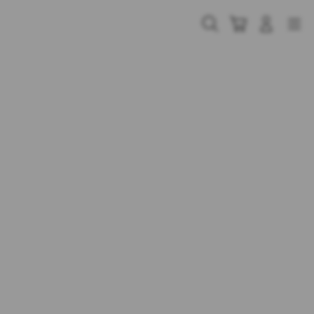
Skip
to
Cari
Troli
Login
Navigation
content