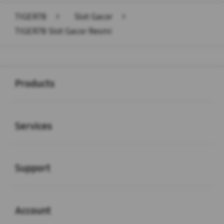
Layer Popup Close
TIGER78
>
Slot Gacor
>
TIGER78 Slot Gacor Resmi
Buka
Footer Navigation
Products
Buka
Services
Buka
Support
Buka
Account