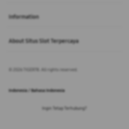
Buka
Information
Buka
About Situs Slot Terpercaya
© 2026 TIGER78. All rights reserved.
Indonesia / Bahasa Indonesia
Ingin Tetap Terhubung?