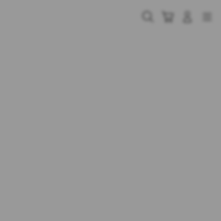
Skip
to
Cari
Troli
Login
Navigation
content