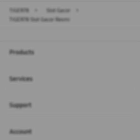
Layer Popup Close
TIGER78
>
Slot Gacor
>
TIGER78 Slot Gacor Resmi
Buka
Footer Navigation
Products
Buka
Services
Buka
Support
Buka
Account