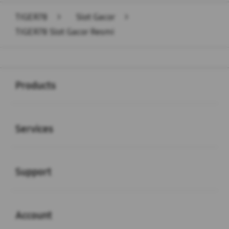
Layer Popup Close
TIGER78
>
Slot Gacor
>
TIGER78 Slot Gacor Resmi
Buka
Footer Navigation
Products
Buka
Services
Buka
Support
Buka
Account