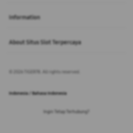
Buka
Information
Buka
About Situs Slot Terpercaya
© 2026 TIGER78. All rights reserved.
Indonesia / Bahasa Indonesia
Ingin Tetap Terhubung?