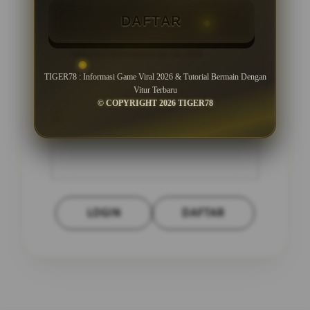
DAFTAR
Minimal Deposit Rp. 10.000
Minimal Withdraw Rp 50.000
TIGER78 : Informasi Game Viral 2026 & Tutorial Bermain Dengan
Vitur Terbaru
© COPYRIGHT 2026 TIGER78
LOGIN
DAFTAR