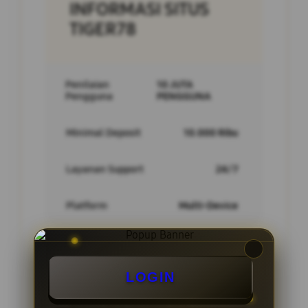
INFORMASI SITUS
TIGER78
Penilaian
10 JUTA
Pengguna
PENGGUNA
Minimal Deposit
10.000 Ribu
Layanan Support
24/7
Platform
Multi-Device
PENAWARAN SPESIAL
LOGIN
BONUS NEW MEMBER 10%