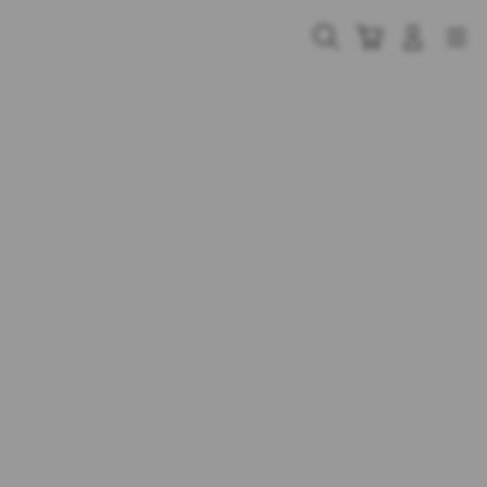
Skip
to
Cari
Troli
Login
Navigation
content