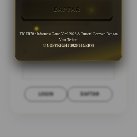
DAFTAR
Minimal Deposit Rp. 10.000
Minimal Withdraw Rp 50.000
TIGER78 : Informasi Game Viral 2026 & Tutorial Bermain Dengan
Vitur Terbaru
© COPYRIGHT 2026 TIGER78
LOGIN
DAFTAR