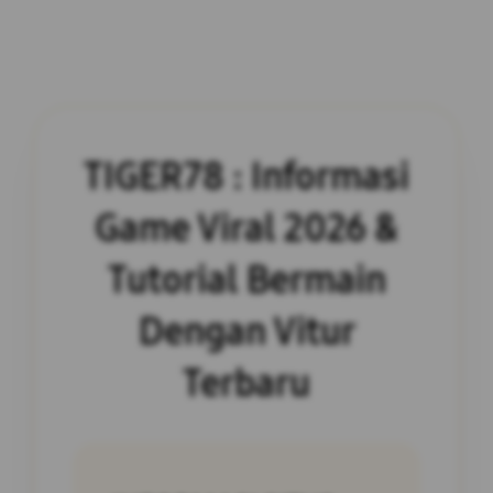
TIGER78 : Informasi
Game Viral 2026 &
Tutorial Bermain
Dengan Vitur
Terbaru